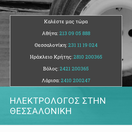
Καλέστε μας τώρα
Αθήνα:
213 09 05 888
Θεσσαλονίκη:
231 11 19 024
Ηράκλειο Κρήτης:
2810 200365
Βόλος:
2421 200365
Λάρισα:
2410 200247
ΗΛΕΚΤΡΟΛΟΓΟΣ ΣΤΗΝ
ΘΕΣΣΑΛΟΝΙΚΗ