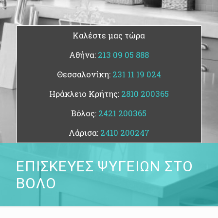
Καλέστε μας τώρα
Αθήνα:
213 09 05 888
Θεσσαλονίκη:
231 11 19 024
Ηράκλειο Κρήτης:
2810 200365
Βόλος:
2421 200365
Λάρισα:
2410 200247
ΕΠΙΣΚΕΥΕΣ ΨΥΓΕΙΩΝ ΣΤΟ
ΒΟΛΟ