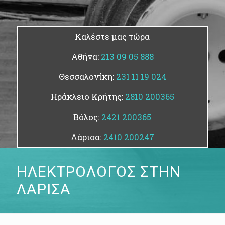
Καλέστε μας τώρα
Αθήνα:
213 09 05 888
Θεσσαλονίκη:
231 11 19 024
Ηράκλειο Κρήτης:
2810 200365
Βόλος:
2421 200365
Λάρισα:
2410 200247
ΗΛΕΚΤΡΟΛΟΓΟΣ ΣΤΗΝ
ΛΑΡΙΣΑ