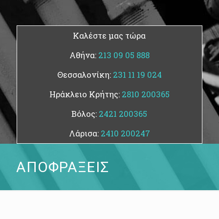
Καλέστε μας τώρα
Αθήνα:
213 09 05 888
Θεσσαλονίκη:
231 11 19 024
Ηράκλειο Κρήτης:
2810 200365
Βόλος:
2421 200365
Λάρισα:
2410 200247
ΑΠΟΦΡΑΞΕΙΣ