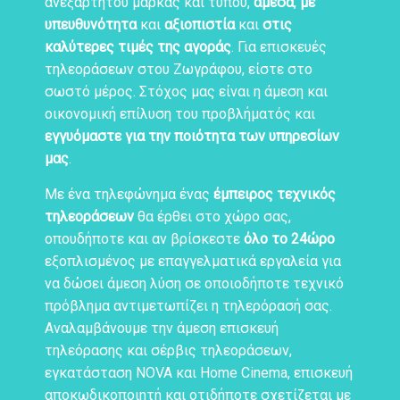
ανεξαρτήτου μάρκας και τύπου,
άμεσα
,
με
υπευθυνότητα
και
αξιοπιστία
και
στις
καλύτερες τιμές της αγοράς
. Για επισκευές
τηλεοράσεων στου Ζωγράφου, είστε στο
σωστό μέρος. Στόχος μας είναι η άμεση και
οικονομική επίλυση του προβλήματός και
εγγυόμαστε για την ποιότητα των υπηρεσίων
μας
.
Με ένα τηλεφώνημα ένας
έμπειρος τεχνικός
τηλεοράσεων
θα έρθει στο χώρο σας,
οπουδήποτε και αν βρίσκεστε
όλο το 24ώρο
εξοπλισμένος με επαγγελματικά εργαλεία για
να δώσει άμεση λύση σε οποιοδήποτε τεχνικό
πρόβλημα αντιμετωπίζει η τηλερόρασή σας.
Αναλαμβάνουμε την άμεση επισκευή
τηλεόρασης και σέρβις τηλεοράσεων,
εγκατάσταση NOVA και Home Cinema, επισκευή
αποκωδικοποιητή και οτιδήποτε σχετίζεται με