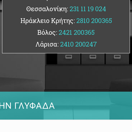
Θεσσαλονίκη:
231 11 19 024
Ηράκλειο Κρήτης:
2810 200365
Βόλος:
2421 200365
Λάρισα:
2410 200247
ΤΗΝ ΓΛΥΦΑΔΑ