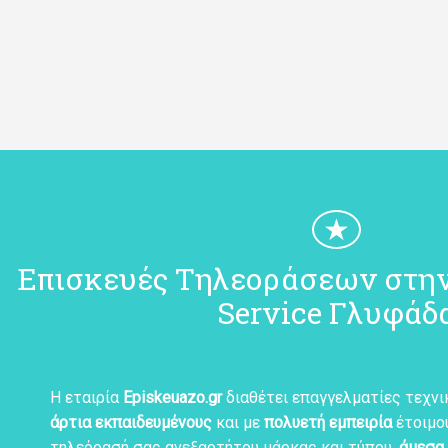
★
Επισκευές Τηλεοράσεων στην
Service Γλυφάδ
Η εταιρία
Episkeuazo.gr
διαθέτει επαγγελματίες τεχν
άρτια εκπαιδευμένους
και με
πολυετή εμπειρία
έτοιμο
τηλεόρασή σας ανεξαρτήτου μάρκας και τύπου,
άμεσα