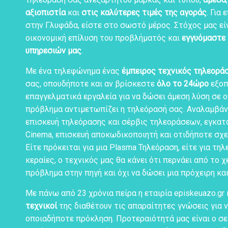
αξιοπιστία
και
στις καλύτερες τιμές της αγοράς
. Για
στην Γλυφάδα, είστε στο σωστό μέρος. Στόχος μας είν
οικονομική επίλυση του προβλήματός και
εγγυόμαστε 
υπηρεσιών μας
.
Με ένα τηλεφώνημα ένας
έμπειρος τεχνικός τηλεορά
σας, οπουδήποτε και αν βρίσκεστε
όλο το 24ώρο
εξοπ
επαγγελματικά εργαλεία για να δώσει άμεση λύση σε 
πρόβλημα αντιμετωπίζει η τηλεόρασή σας. Αναλαμβάν
επισκευή τηλεόρασης και σέρβις τηλεοράσεων, εγκα
Cinema, επισκευή αποκωδικοποιητή και οτιδήποτε σχε
Είτε πρόκειται για μια Plasma Τηλεόραση, είτε για τη
κεραίες, ο τεχνικός μας θα κάνει ότι περνάει από το χέ
πρόβλημα στην πηγή και όχι να δώσει μια πρόχειρη κα
Με πάνω από 23 χρόνια πείρα η εταιρία episkeuazo.gr 
τεχνικοί
της διαθέτουν τις απαραίτητες γνώσεις για 
οποιαδήποτε πρόκληση. Προτεραιότητά μας είναι ο σ