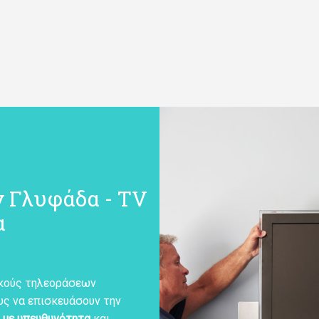
 Γλυφάδα - TV
α
ικούς τηλεοράσεων
υς να επισκευάσουν την
,
με υπευθυνότητα
και