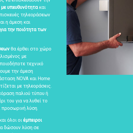
,
με υπευθυνότητα
και
 επισκευές τηλεοράσεων
αι η άμεση και
για την ποιότητα των
σεων
θα έρθει στο χώρο
λισμένος με
οποιοδήποτε τεχνικό
ουμε την άμεση
τάσταση NOVA και Home
τίζεται με τηλεοράσεις.
λεόραση παλιού τύπου ή
ρι του για να λυθεί το
ι προσωρινή λύση.
και όλοι οι
έμπειροι
να δώσουν λύση σε