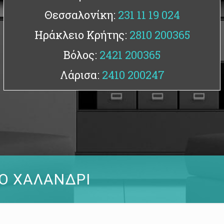
Θεσσαλονίκη:
231 11 19 024
Ηράκλειο Κρήτης:
2810 200365
Βόλος:
2421 200365
Λάρισα:
2410 200247
ΤΟ ΧΑΛΑΝΔΡΙ