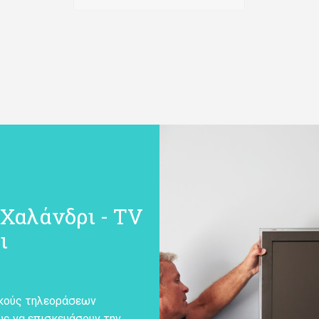
Χαλάνδρι - TV
ι
ικούς τηλεοράσεων
υς να επισκευάσουν την