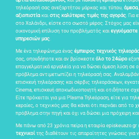
τηλεόρασή σας ανεξαρτήτου μάρκας και τύπου,
άμεσα
αξιοπιστία
και
στις καλύτερες τιμές της αγοράς
. Για
στο Χαλάνδρι, είστε στο σωστό μέρος. Στόχος μας είν
οικονομική επίλυση του προβλήματός και
εγγυόμαστε 
υπηρεσιών μας
.
Με ένα τηλεφώνημα ένας
έμπειρος τεχνικός τηλεορά
σας, οπουδήποτε και αν βρίσκεστε
όλο το 24ώρο
εξοπ
επαγγελματικά εργαλεία για να δώσει άμεση λύση σε 
πρόβλημα αντιμετωπίζει η τηλεόρασή σας. Αναλαμβάν
επισκευή τηλεόρασης και σέρβις τηλεοράσεων, εγκα
Cinema, επισκευή αποκωδικοποιητή και οτιδήποτε σχε
Είτε πρόκειται για μια Plasma Τηλεόραση, είτε για τη
κεραίες, ο τεχνικός μας θα κάνει ότι περνάει από το χέ
πρόβλημα στην πηγή και όχι να δώσει μια πρόχειρη κα
Με πάνω από 23 χρόνια πείρα η εταιρία episkeuazo.gr 
τεχνικοί
της διαθέτουν τις απαραίτητες γνώσεις για 