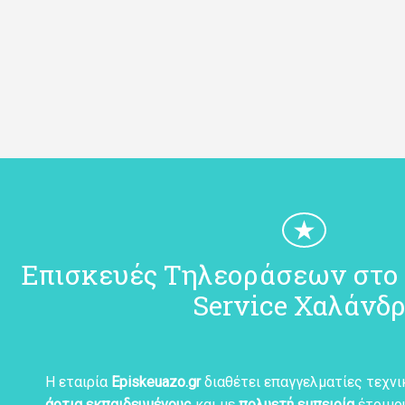
★
Επισκευές Τηλεοράσεων στο 
Service Χαλάνδρ
Η εταιρία
Episkeuazo.gr
διαθέτει επαγγελματίες τεχν
άρτια εκπαιδευμένους
και με
πολυετή εμπειρία
έτοιμο